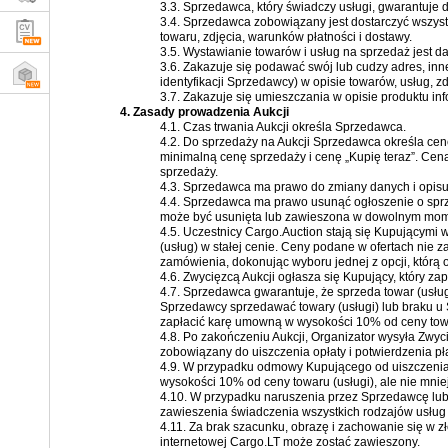
3.3. Sprzedawca, który świadczy usługi, gwarantuje
3.4. Sprzedawca zobowiązany jest dostarczyć wszystki
towaru, zdjęcia, warunków płatności i dostawy.
3.5. Wystawianie towarów i usług na sprzedaż jest 
3.6. Zakazuje się podawać swój lub cudzy adres, inn
identyfikacji Sprzedawcy) w opisie towarów, usług, z
3.7. Zakazuje się umieszczania w opisie produktu inf
4. Zasady prowadzenia Aukcji
4.1. Czas trwania Aukcji określa Sprzedawca.
4.2. Do sprzedaży na Aukcji Sprzedawca określa ce
minimalną cenę sprzedaży i cenę „Kupię teraz”. Cen
sprzedaży.
4.3. Sprzedawca ma prawo do zmiany danych i opis
4.4. Sprzedawca ma prawo usunąć ogłoszenie o sprze
może być usunięta lub zawieszona w dowolnym mom
4.5. Uczestnicy Cargo.Auction stają się Kupującymi
(usług) w stałej cenie. Ceny podane w ofertach nie 
zamówienia, dokonując wyboru jednej z opcji, którą 
4.6. Zwycięzcą Aukcji ogłasza się Kupujący, który z
4.7. Sprzedawca gwarantuje, że sprzeda towar (usł
Sprzedawcy sprzedawać towary (usługi) lub braku u
zapłacić karę umowną w wysokości 10% od ceny towar
4.8. Po zakończeniu Aukcji, Organizator wysyła Zwyc
zobowiązany do uiszczenia opłaty i potwierdzenia pła
4.9. W przypadku odmowy Kupującego od uiszczenia 
wysokości 10% od ceny towaru (usługi), ale nie mnie
4.10. W przypadku naruszenia przez Sprzedawcę lub 
zawieszenia świadczenia wszystkich rodzajów usług 
4.11. Za brak szacunku, obrazę i zachowanie się w zł
internetowej Cargo.LT może zostać zawieszony.