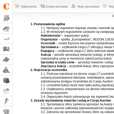
Ogłoszenia
Dodaj sprzedaż
Moje sprzedaże
Moj
1. Postanowienia ogólne
1.1. Niniejszy regulamin reguluje zasady i warunki s
1.2. W niniejszym regulaminie używane są następujące
Administrator
– organizator aukcji.
Organizator
– spółka „Eurospektras”, REGON 126206
Uczestnik
– osoba fizyczna lub prawna zarejestrowan
Sprzedawca
– użytkownik cargo.LT oferujący swoje t
Kupujący
– użytkownik cargo.LT, który dokonał stawk
Aukcja
– sposób sprzedaży towarów (usług), w który
maksymalną cenę w momencie zakończenia Aukcji.
Sprzedaż w stałej cenie
– sprzedaż towarów i usług 
Zwycięzca Aukcji
– uczestnik Aukcji, który zapropo
2. Rejestracja uczestnika
2.1. Podczas rejestracji na stronie cargo.LT uczestnik
zostaną przedstawione fałszywe, niedokładne, wpro
zablokowania dostępu Uczestnika do Cargo.Auction i/
2.2. Uczestnik Aukcji może mieć tylko jedną rejestracj
2.3. Użytkownicy zarejestrowani na stronie internet
niniejszy regulamin.
2.4. Organizator Aukcji zobowiązuje się zapewnić 
3. Zasady wystawiania towarów i usług w Cargo.Auction
3.1. Sprzedawca, który zamierza sprzedać na Aukcji
towarów i ponosi całkowitą odpowiedzialność względ
3.2. Zabrania się sprzedawać towary, które są zakaz