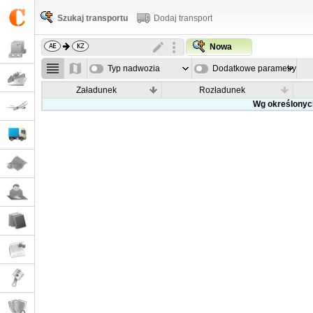
Szukaj transportu
Dodaj transport
Nowa
Typ nadwozia
Dodatkowe parametry
Załadunek
Rozładunek
Wg określonych