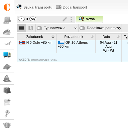
Szukaj transportu
Dodaj transport
Nowa
Typ nadwozia
Dodatkowe parametry
Załadunek
Rozładunek
Data
Ty
N 0 Oslo
+85 km
GR 10 Athens
04 Aug - 11
+90 km
Aug
Wt - Wt
wczoraj
platforma Norwegia - Grecja