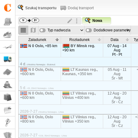
Szukaj transportu
Dodaj transport
Nowa
Typ nadwozia
Dodatkowe parametry
Załadunek
Rozładunek
Data
Ty
N 0 Oslo,
+85 km
BY Minsk reg.
07 Aug - 14
+90 km
Aug
Pt - Pt
4 d.
chłodnia Norwegia - Białoruś
N 0 Oslo, Oslo,
LT Kaunas reg.,
05 Aug - 11
+600 km
Kaunas,
+350 km
Aug
Śr - Wt
5 d.
<2t, 20m3 Norwegia - Litwa
N 0 Oslo, Oslo,
LT Vilnius reg.,
12 Aug - 20
+600 km
Vilnius
+400 km
Aug
Śr - Cz
2026-7-27
chłodnia Norwegia - Litwa
N 0 Oslo, Oslo
LT Vilnius reg.,
12 Aug - 20
<
+800 km
Vilnius
+350 km
Aug
Śr - Cz
2026-7-27
<3.5t, 35m3 Norwegia - Litwa