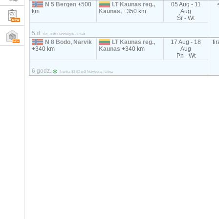
N 5 Bergen
+500
LT Kaunas reg.,
05 Aug - 11
km
Kaunas,
+350 km
Aug
Śr - Wt
5 d.
<2t, 20m3 Norwegia - Litwa
N 8 Bodo, Narvik
LT Kaunas reg.,
17 Aug - 18
fi
+340 km
Kaunas
+340 km
Aug
Pn - Wt
6 godz.
firanka 82-92 m3 Norwegia - Litwa