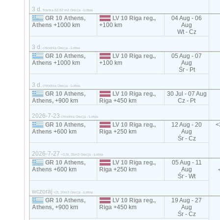
3 d.
firanka 82-92 m3 Grecja - Łotwa
GR 10 Athens,
LV 10 Riga reg.,
04 Aug - 06
Athens
+1000 km
+100 km
Aug
Wt - Cz
3 d.
chłodnia Grecja - Łotwa
GR 10 Athens,
LV 10 Riga reg.,
05 Aug - 07
Athens
+1000 km
+100 km
Aug
Śr - Pt
3 d.
chłodnia Grecja - Łotwa
GR 10 Athens,
LV 10 Riga reg.,
30 Jul - 07 Aug
Athens,
+900 km
Riga
+450 km
Cz - Pt
2026-7-23
chłodnia Grecja - Łotwa
GR 10 Athens,
LV 10 Riga reg.,
12 Aug - 20
<
Athens
+600 km
Riga
+250 km
Aug
Śr - Cz
2026-7-27
<3.5t, 35m3 Grecja - Łotwa
GR 10 Athens,
LV 10 Riga reg.,
05 Aug - 11
Athens
+600 km
Riga
+250 km
Aug
Śr - Wt
wczoraj
<2t, 20m3 Grecja - Łotwa
GR 10 Athens,
LV 10 Riga reg.,
19 Aug - 27
Athens,
+900 km
Riga
+450 km
Aug
Śr - Cz