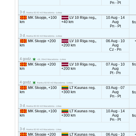
Pn - Pt
3 d.
firanka 82-92 m3 Macedonia - Łotwa
MK Skopje,
+100
LV 10 Riga reg.,
10 Aug - 14
km
+40 km
Aug
fi
Pn - Pt
3 d.
firanka 82-92 m3 Macedonia - Łotwa
MK Skopje
+200
LV 10 Riga reg.,
06 Aug - 10
km
+200 km
Aug
Cz - Pn
4 godz.
<2t, 20m3 Macedonia - Łotwa
MK Skopje
+200
LV 10 Riga reg.,
07 Aug - 10
fi
km
+200 km
Aug
Pt - Pn
4 godz.
firanka 82-92 m3 Macedonia - Łotwa
MK Skopje,
+100
LT Kaunas reg.
03 Aug - 07
km
+300 km
Aug
fi
Pn - Pt
3 d.
firanka 82-92 m3 Macedonia - Litwa
MK Skopje,
+100
LT Kaunas reg.
10 Aug - 14
km
+300 km
Aug
fi
Pn - Pt
3 d.
firanka 82-92 m3 Macedonia - Litwa
MK Skopje
+200
LT Kaunas reg.
06 Aug - 10