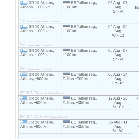
GR 10 Athens,
EE Tallinn reg.,
05 Aug - 07
Athens
+1000 km
+100 km
Aug
fi
Śr - Pt
3 d.
firanka 82-92 m3 Grecja - Estonia
GR 10 Athens,
EE Tallinn reg.,
04 Aug - 06
Athens
+1000 km
+100 km
Aug
Wt - Cz
3 d.
chłodnia Grecja - Estonia
GR 10 Athens,
EE Tallinn reg.,
05 Aug - 07
Athens
+1000 km
+100 km
Aug
Śr - Pt
3 d.
chłodnia Grecja - Estonia
GR 10 Athens,
EE Tallinn reg.,
06 Aug - 14
Athens,
+900 km
Tallinn
+700 km
Aug
Cz - Pt
2026-7-23
chłodnia Grecja - Estonia
GR 10 Athens,
EE Tallinn reg.,
12 Aug - 20
<
Athens
+600 km
Tallinn,
+350 km
Aug
Śr - Cz
2026-7-27
<3.5t, 35m3 Grecja - Estonia
GR 10 Athens,
EE Tallinn reg.,
05 Aug - 11
Athens
+600 km
Tallinn,
+350 km
Aug
Śr - Wt