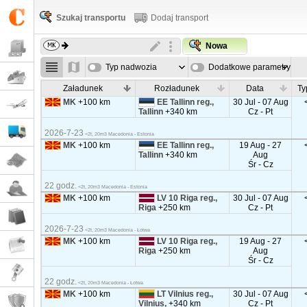
Szukaj transportu
Dodaj transport
Nowa
Typ nadwozia
Dodatkowe parametry
Załadunek
Rozładunek
Data
Ty
MK
+100 km
EE Tallinn reg.,
30 Jul - 07 Aug
Tallinn
+340 km
Cz - Pt
2026-7-23
<2t, 20m3 Macedonia - Estonia
MK
+100 km
EE Tallinn reg.,
19 Aug - 27
Tallinn
+340 km
Aug
Śr - Cz
22 godz.
<2t, 20m3 Macedonia - Estonia
MK
+100 km
LV 10 Riga reg.,
30 Jul - 07 Aug
Riga
+250 km
Cz - Pt
2026-7-23
<2t, 20m3 Macedonia - Łotwa
MK
+100 km
LV 10 Riga reg.,
19 Aug - 27
Riga
+250 km
Aug
Śr - Cz
22 godz.
<2t, 20m3 Macedonia - Łotwa
MK
+100 km
LT Vilnius reg.,
30 Jul - 07 Aug
Vilnius,
+340 km
Cz - Pt