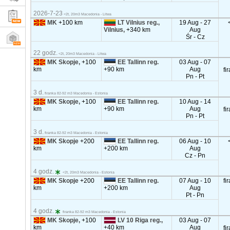
2026-7-23
<2t, 20m3 Macedonia - Litwa
MK
+100 km
LT Vilnius reg.,
19 Aug - 27
Vilnius,
+340 km
Aug
Śr - Cz
22 godz.
<2t, 20m3 Macedonia - Litwa
MK Skopje,
+100
EE Tallinn reg.
03 Aug - 07
km
+90 km
Aug
fi
Pn - Pt
3 d.
firanka 82-92 m3 Macedonia - Estonia
MK Skopje,
+100
EE Tallinn reg.
10 Aug - 14
km
+90 km
Aug
fi
Pn - Pt
3 d.
firanka 82-92 m3 Macedonia - Estonia
MK Skopje
+200
EE Tallinn reg.
06 Aug - 10
km
+200 km
Aug
Cz - Pn
4 godz.
<2t, 20m3 Macedonia - Estonia
MK Skopje
+200
EE Tallinn reg.
07 Aug - 10
fi
km
+200 km
Aug
Pt - Pn
4 godz.
firanka 82-92 m3 Macedonia - Estonia
MK Skopje,
+100
LV 10 Riga reg.,
03 Aug - 07
km
+40 km
Aug
fi