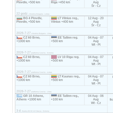
Plovdiv,
+500 km
Riga
+450 km
Aug
Śr - Cz
22 godz.
chłodnia Bułgaria - Łotwa
BG 4 Plovdiv,
LT Vilnius reg.,
12 Aug - 20
Plovdiv,
+500 km
Vilnius
+400 km
Aug
Śr - Cz
2026-7-27
chłodnia Bułgaria - Litwa
CZ 60 Brno,
EE Tallinn reg.
04 Aug - 07
+1000 km
+500 km
Aug
Wt - Pt
2026-7-27
platforma Czechy - Estonia
CZ 60 Brno,
LV 10 Riga reg.
04 Aug - 07
+1000 km
+500 km
Aug
Wt - Pt
2026-7-27
platforma Czechy - Łotwa
CZ 60 Brno,
LT Kaunas reg.,
04 Aug - 07
+1000 km
+500 km
Aug
Wt - Pt
2026-7-27
platforma Czechy - Litwa
GR 10 Athens,
EE Tallinn reg.,
04 Aug - 06
Athens
+1000 km
+100 km
Aug
fi
Wt - Cz
3 d.
firanka 82-92 m3 Grecja - Estonia