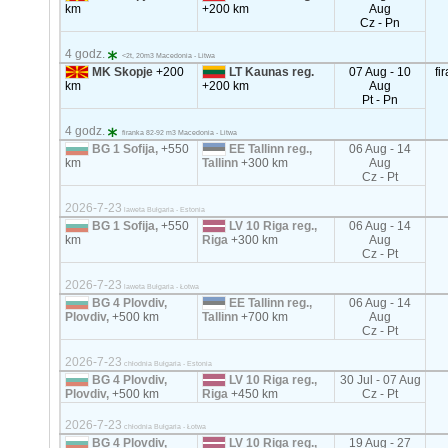
km
+200 km
Aug
Cz - Pn
4 godz.
<2t, 20m3 Macedonia - Litwa
MK Skopje
+200
LT Kaunas reg.
07 Aug - 10
fi
km
+200 km
Aug
Pt - Pn
4 godz.
firanka 82-92 m3 Macedonia - Litwa
BG 1 Sofija,
+550
EE Tallinn reg.,
06 Aug - 14
km
Tallinn
+300 km
Aug
Cz - Pt
2026-7-23
laweta Bułgaria - Estonia
BG 1 Sofija,
+550
LV 10 Riga reg.,
06 Aug - 14
km
Riga
+300 km
Aug
Cz - Pt
2026-7-23
laweta Bułgaria - Łotwa
BG 4 Plovdiv,
EE Tallinn reg.,
06 Aug - 14
Plovdiv,
+500 km
Tallinn
+700 km
Aug
Cz - Pt
2026-7-23
chłodnia Bułgaria - Estonia
BG 4 Plovdiv,
LV 10 Riga reg.,
30 Jul - 07 Aug
Plovdiv,
+500 km
Riga
+450 km
Cz - Pt
2026-7-23
chłodnia Bułgaria - Łotwa
BG 4 Plovdiv,
LV 10 Riga reg.,
19 Aug - 27