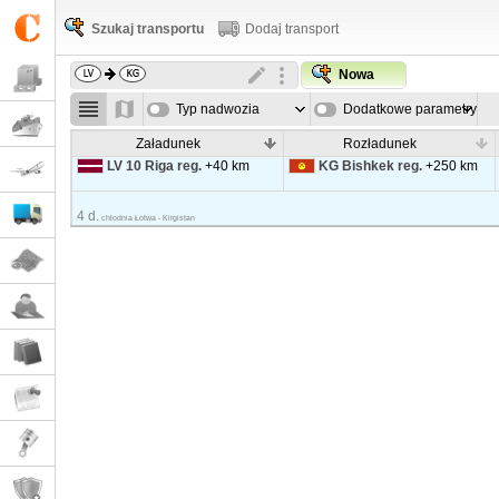
Szukaj transportu
Dodaj transport
Nowa
Typ nadwozia
Dodatkowe parametry
Załadunek
Rozładunek
LV 10 Riga reg.
+40 km
KG Bishkek reg.
+250 km
4 d.
chłodnia Łotwa - Kirgistan