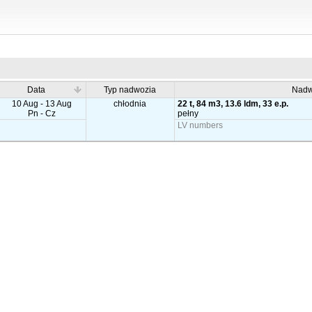
Data
Typ nadwozia
Nadw
10 Aug - 13 Aug
chłodnia
22 t, 84 m3, 13.6 ldm, 33 e.p.
Pn - Cz
pełny
LV numbers