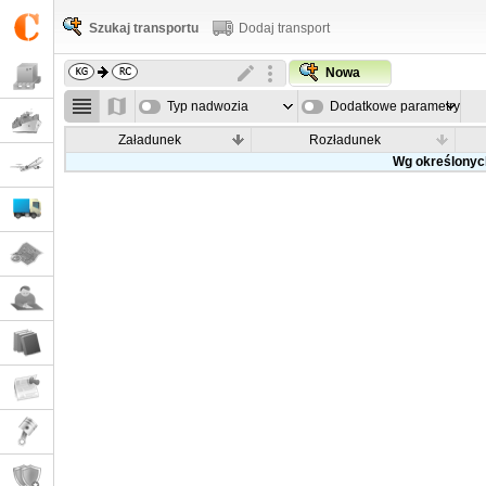
Szukaj transportu
Dodaj transport
Nowa
Typ nadwozia
Dodatkowe parametry
Załadunek
Rozładunek
Wg określonych