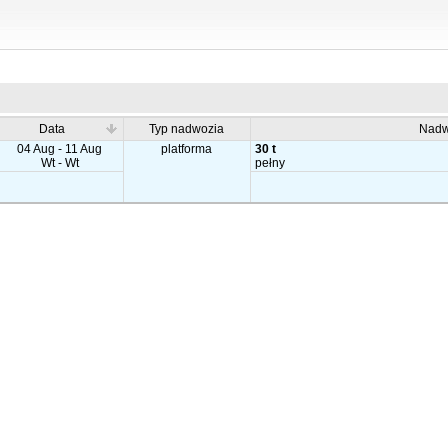
Data
Typ nadwozia
Nadw
04 Aug - 11 Aug
platforma
30 t
Wt - Wt
pełny