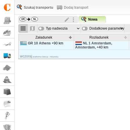
Szukaj transportu
Dodaj transport
Nowa
Typ nadwozia
Dodatkowe parametry
Załadunek
Rozładunek
GR 10 Athens
+90 km
NL 1 Amsterdam,
Amsterdam,
+40 km
wczoraj
platforma Grecja - Holandia