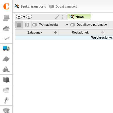
Szukaj transportu
Dodaj transport
Nowa
Typ nadwozia
Dodatkowe parametry
Załadunek
Rozładunek
Wg określonych