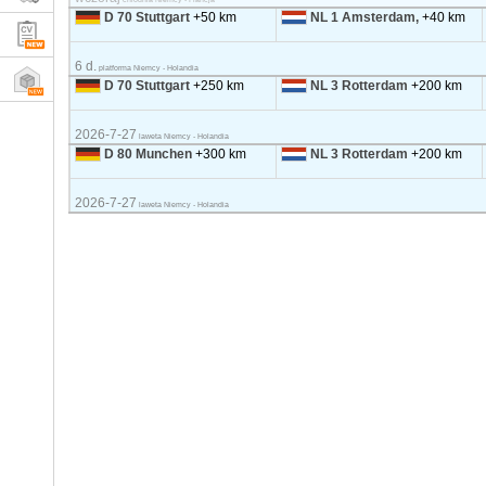
D 70 Stuttgart
+50 km
NL 1 Amsterdam,
+40 km
6 d.
platforma Niemcy - Holandia
D 70 Stuttgart
+250 km
NL 3 Rotterdam
+200 km
2026-7-27
laweta Niemcy - Holandia
D 80 Munchen
+300 km
NL 3 Rotterdam
+200 km
2026-7-27
laweta Niemcy - Holandia