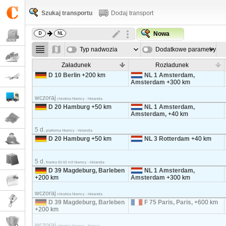
Szukaj transportu
Dodaj transport
Nowa
Typ nadwozia
Dodatkowe parametry
Załadunek
Rozładunek
D 10 Berlin
+200 km
NL 1 Amsterdam,
Amsterdam
+300 km
wczoraj
chłodnia Niemcy - Holandia
D 20 Hamburg
+50 km
NL 1 Amsterdam,
Amsterdam,
+40 km
5 d.
platforma Niemcy - Holandia
D 20 Hamburg
+50 km
NL 3 Rotterdam
+40 km
5 d.
firanka 82-92 m3 Niemcy - Holandia
D 39 Magdeburg, Barleben
NL 1 Amsterdam,
+200 km
Amsterdam
+300 km
wczoraj
chłodnia Niemcy - Holandia
D 39 Magdeburg, Barleben
F 75 Paris, Paris,
+600 km
+200 km
wczoraj
chłodnia Niemcy - Francja