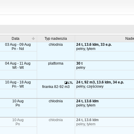
Data
Typ nadwozia
Nadw
03 Aug - 09 Aug
chłodnia
24 t, 13.6 ldm, 33 e.p.
Pn - Nd
pełny, tyłem
04 Aug - 11 Aug
platforma
30 t
Wt - Wt
pełny
10 Aug - 18 Aug
24 t, 92 m3, 13.6 ldm, 34 e.p.
Pn - Wt
pełny, częściowy
firanka 82-92 m3
10 Aug
chłodnia
24 t, 13.6 ldm
Pn
pełny, tyłem
10 Aug
chłodnia
24 t, 13.6 ldm
Pn
pełny, tyłem