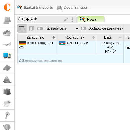
Szukaj transportu
Dodaj transport
Nowa
Typ nadwozia
Dodatkowe parametry
Załadunek
Rozładunek
Data
Ty
D 10 Berlin,
+50
AZB
+100 km
17 Aug - 19
km
Aug
fi
Pn - Śr
2 d.
firanka 82-92 m3 Niemcy - Azerbejdżan