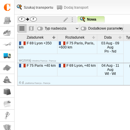
Szukaj transportu
Dodaj transport
Nowa
Typ nadwozia
Dodatkowe parametry
Załadunek
Rozładunek
Data
Ty
F 69 Lyon
+350
F 75 Paris, Paris,
03 Aug - 09
km
+600 km
Aug
Pn - Nd
wczoraj
chłodnia Francja - Francja
F 75 Paris
+40 km
F 69 Lyon,
+40 km
04 Aug - 11
Aug
Wt - Wt
4 d.
platforma Francja - Francja