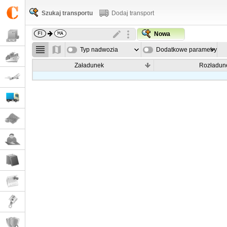
Szukaj transportu
Dodaj transport
Nowa
Typ nadwozia
Dodatkowe parametry
Załadunek
Rozładun