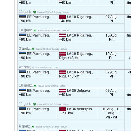
+90 km
+40 km
Pt
fi
11 godz.
firanka 82-92 m3 Estonia - Łotwa
EE Parnu reg.
LV 10 Riga reg.
07 Aug
fi
+90 km
+40 km
Pt
10 godz.
firanka 82-92 m3 Estonia - Łotwa
EE Parnu reg.
LV 10 Riga reg.
10 Aug
fi
+90 km
+40 km
Pn
3 godz.
firanka 82-92 m3 Estonia - Łotwa
EE Parnu reg.
LV 10 Riga reg.,
10 Aug
+90 km
Riga
+40 km
Pn
<
wczoraj
<7.5t, 50m3 Estonia - Łotwa
EE Parnu reg.
LV 10 Riga reg.,
07 Aug
<1
+90 km
Riga
+40 km
Pt
10 godz.
<12.5t, 60m3 Estonia - Łotwa
EE Parnu reg.
LV 30 Jelgava
07 Aug
+90 km
+40 km
Pt
fi
11 godz.
firanka 82-92 m3 Estonia - Łotwa
EE Parnu reg.
LV 36 Ventspils
10 Aug - 11
fi
+90 km
+150 km
Aug
Pn - Wt
6 godz.
firanka 82-92 m3 Estonia - Łotwa