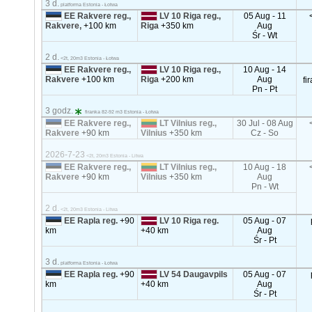
3 d.
platforma Estonia - Łotwa
EE Rakvere reg.,
LV 10 Riga reg.,
05 Aug - 11
Rakvere,
+100 km
Riga
+350 km
Aug
Śr - Wt
2 d.
<2t, 20m3 Estonia - Łotwa
EE Rakvere reg.,
LV 10 Riga reg.,
10 Aug - 14
Rakvere
+100 km
Riga
+200 km
Aug
fi
Pn - Pt
3 godz.
firanka 82-92 m3 Estonia - Łotwa
EE Rakvere reg.,
LT Vilnius reg.,
30 Jul - 08 Aug
Rakvere
+90 km
Vilnius
+350 km
Cz - So
2026-7-23
<2t, 20m3 Estonia - Litwa
EE Rakvere reg.,
LT Vilnius reg.,
10 Aug - 18
Rakvere
+90 km
Vilnius
+350 km
Aug
Pn - Wt
2 d.
<2t, 20m3 Estonia - Litwa
EE Rapla reg.
+90
LV 10 Riga reg.
05 Aug - 07
km
+40 km
Aug
Śr - Pt
3 d.
platforma Estonia - Łotwa
EE Rapla reg.
+90
LV 54 Daugavpils
05 Aug - 07
km
+40 km
Aug
Śr - Pt