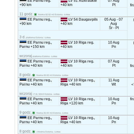
EE Parnu reg.
LV 51 Aizkraukle
07 Aug
+90 km
+40 km
Pt
fi
11 godz.
firanka 82-92 m3 Estonia - Łotwa
EE Parnu reg.,
LV 54 Daugavpils
05 Aug - 07
+90 km
+40 km
Aug
Śr - Pt
3 d.
platforma Estonia - Łotwa
EE Parnu reg.,
LV 10 Riga reg.
10 Aug
Parnu
+150 km
+40 km
Pn
wczoraj
platforma Estonia - Łotwa
EE Parnu reg.,
LV 10 Riga reg.
07 Aug
Parnu
+40 km
+40 km
Pt
fi
8 godz.
firanka 82-92 m3 Estonia - Łotwa
EE Parnu reg.,
LV 10 Riga reg.,
11 Aug
Parnu
+40 km
Riga
+40 km
Wt
<
wczoraj
<7.5t, 50m3 Estonia - Łotwa
EE Parnu reg.,
LV 10 Riga reg.,
10 Aug
fi
Parnu
+40 km
Riga
+120 km
Pn
9 godz.
firanka 82-92 m3 Estonia - Łotwa
EE Parnu reg.,
LV 10 Riga reg.,
10 Aug
Parnu
+40 km
Riga
+40 km
Pn
8 godz.
chłodnia Estonia - Łotwa