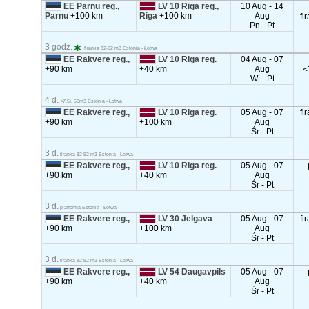
EE Parnu reg.,
LV 10 Riga reg.,
10 Aug - 14
Parnu
+100 km
Riga
+100 km
Aug
fi
Pn - Pt
3 godz.
firanka 82-92 m3 Estonia - Łotwa
EE Rakvere reg.,
LV 10 Riga reg.
04 Aug - 07
+90 km
+40 km
Aug
<
Wt - Pt
4 d.
<7.5t, 50m3 Estonia - Łotwa
EE Rakvere reg.,
LV 10 Riga reg.
05 Aug - 07
fi
+90 km
+100 km
Aug
Śr - Pt
3 d.
firanka 82-92 m3 Estonia - Łotwa
EE Rakvere reg.,
LV 10 Riga reg.
05 Aug - 07
+90 km
+40 km
Aug
Śr - Pt
3 d.
platforma Estonia - Łotwa
EE Rakvere reg.,
LV 30 Jelgava
05 Aug - 07
fi
+90 km
+100 km
Aug
Śr - Pt
3 d.
firanka 82-92 m3 Estonia - Łotwa
EE Rakvere reg.,
LV 54 Daugavpils
05 Aug - 07
+90 km
+40 km
Aug
Śr - Pt