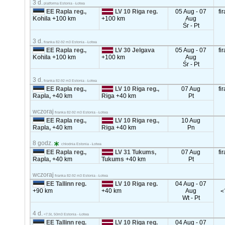
3 d.
platforma Estonia - Łotwa
EE Rapla reg.,
LV 10 Riga reg.
05 Aug - 07
fi
Kohila
+100 km
+100 km
Aug
Śr - Pt
3 d.
firanka 82-92 m3 Estonia - Łotwa
EE Rapla reg.,
LV 30 Jelgava
05 Aug - 07
fi
Kohila
+100 km
+100 km
Aug
Śr - Pt
3 d.
firanka 82-92 m3 Estonia - Łotwa
EE Rapla reg.,
LV 10 Riga reg.,
07 Aug
fi
Rapla,
+40 km
Riga
+40 km
Pt
wczoraj
firanka 82-92 m3 Estonia - Łotwa
EE Rapla reg.,
LV 10 Riga reg.,
10 Aug
Rapla,
+40 km
Riga
+40 km
Pn
8 godz.
chłodnia Estonia - Łotwa
EE Rapla reg.,
LV 31 Tukums,
07 Aug
fi
Rapla,
+40 km
Tukums
+40 km
Pt
wczoraj
firanka 82-92 m3 Estonia - Łotwa
EE Tallinn reg.
LV 10 Riga reg.
04 Aug - 07
+90 km
+40 km
Aug
<
Wt - Pt
4 d.
<7.5t, 50m3 Estonia - Łotwa
EE Tallinn reg.
LV 10 Riga reg.
04 Aug - 07