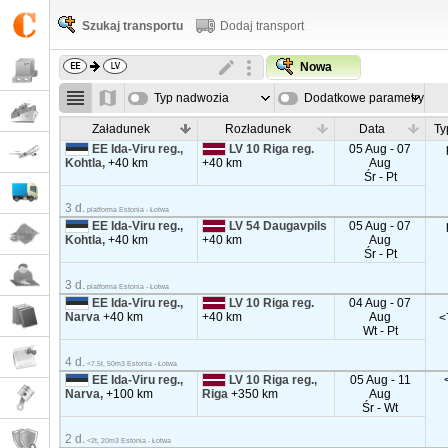
Szukaj transportu
Dodaj transport
Nowa
Typ nadwozia
Dodatkowe parametry
Załadunek
Rozładunek
Data
Ty
EE Ida-Viru reg.,
LV 10 Riga reg.
05 Aug - 07
Kohtla,
+40 km
+40 km
Aug
Śr - Pt
3 d.
platforma Estonia - Łotwa
EE Ida-Viru reg.,
LV 54 Daugavpils
05 Aug - 07
Kohtla,
+40 km
+40 km
Aug
Śr - Pt
3 d.
platforma Estonia - Łotwa
EE Ida-Viru reg.,
LV 10 Riga reg.
04 Aug - 07
Narva
+40 km
+40 km
Aug
<
Wt - Pt
4 d.
<7.5t, 50m3 Estonia - Łotwa
EE Ida-Viru reg.,
LV 10 Riga reg.,
05 Aug - 11
Narva,
+100 km
Riga
+350 km
Aug
Śr - Wt
2 d.
<2t, 20m3 Estonia - Łotwa