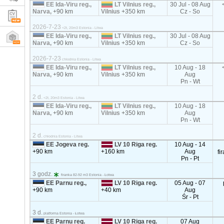
EE Ida-Viru reg.,
LT Vilnius reg.,
30 Jul - 08 Aug
Narva,
+90 km
Vilnius
+350 km
Cz - So
2026-7-23
<2t, 20m3 Estonia - Litwa
EE Ida-Viru reg.,
LT Vilnius reg.,
30 Jul - 08 Aug
Narva,
+90 km
Vilnius
+350 km
Cz - So
2026-7-23
chłodnia Estonia - Litwa
EE Ida-Viru reg.,
LT Vilnius reg.,
10 Aug - 18
Narva,
+90 km
Vilnius
+350 km
Aug
Pn - Wt
2 d.
<2t, 20m3 Estonia - Litwa
EE Ida-Viru reg.,
LT Vilnius reg.,
10 Aug - 18
Narva,
+90 km
Vilnius
+350 km
Aug
Pn - Wt
2 d.
chłodnia Estonia - Litwa
EE Jogeva reg.
LV 10 Riga reg.
10 Aug - 14
+90 km
+160 km
Aug
fi
Pn - Pt
3 godz.
firanka 82-92 m3 Estonia - Łotwa
EE Parnu reg.,
LV 10 Riga reg.
05 Aug - 07
+90 km
+40 km
Aug
Śr - Pt
3 d.
platforma Estonia - Łotwa
EE Parnu reg.
LV 10 Riga reg.
07 Aug