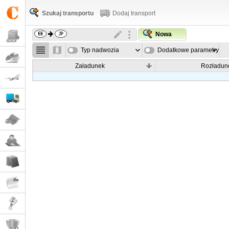
Szukaj transportu
Dodaj transport
Nowa
Typ nadwozia
Dodatkowe parametry
Załadunek
Rozładun