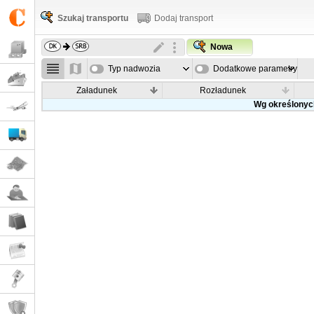
Szukaj transportu
Dodaj transport
Nowa
Typ nadwozia
Dodatkowe parametry
Załadunek
Rozładunek
Wg określonych