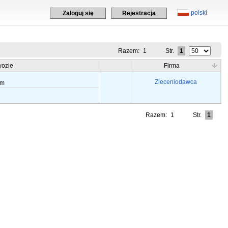
polski
Zaloguj się
Rejestracja
Razem:
1
Str.
1
ozie
Firma
Zleceniodawca
em
Razem:
1
Str.
1