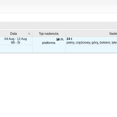
Data
Typ nadwozia
Nadw
04 Aug - 12 Aug
24 t
Wt - Śr
pełny, częściowy, górą, bokiem, tył
platforma