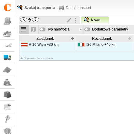
Szukaj transportu
Dodaj transport
Nowa
Typ nadwozia
Dodatkowe parametry
Załadunek
Rozładunek
A 10 Wien
+30 km
I 20 Milano
+40 km
4 d.
platforma Austria - Włochy