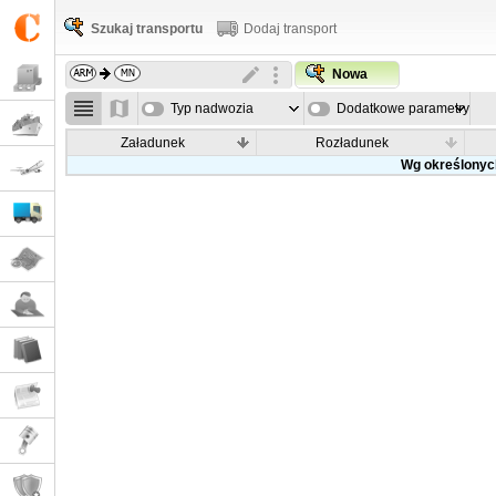
Szukaj transportu
Dodaj transport
Nowa
Typ nadwozia
Dodatkowe parametry
Załadunek
Rozładunek
Wg określonych