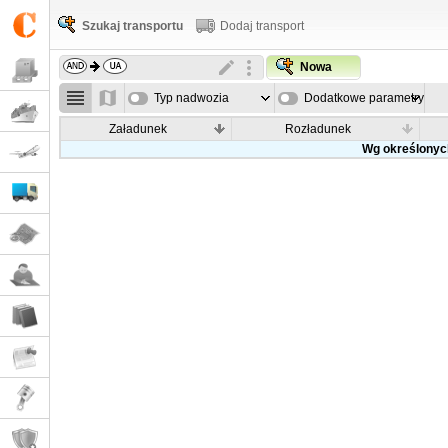
Szukaj transportu
Dodaj transport
Nowa
Typ nadwozia
Dodatkowe parametry
Załadunek
Rozładunek
Wg określonych