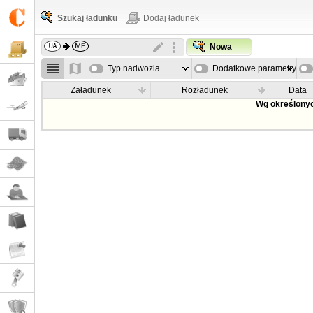
Szukaj ładunku
Dodaj ładunek
Nowa
Typ nadwozia
Dodatkowe parametry
Załadunek
Rozładunek
Data
Wg określonyc