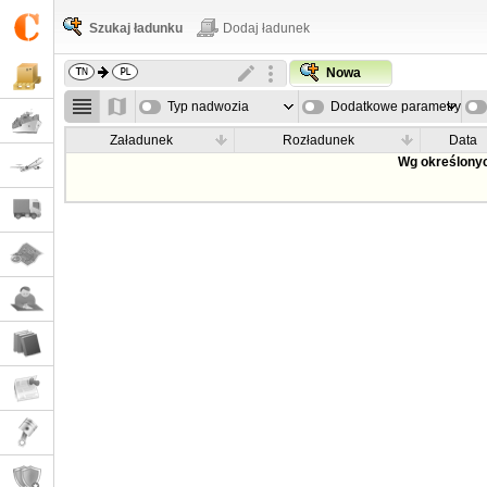
Szukaj ładunku
Dodaj ładunek
Nowa
Typ nadwozia
Dodatkowe parametry
Załadunek
Rozładunek
Data
Wg określonyc