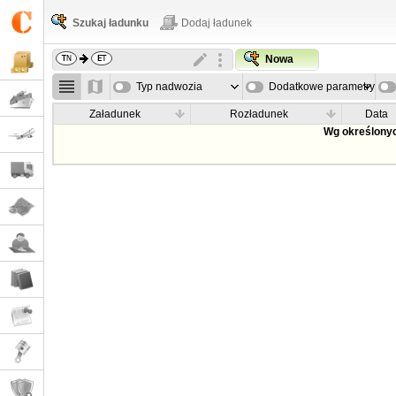
Szukaj ładunku
Dodaj ładunek
Nowa
Typ nadwozia
Dodatkowe parametry
Załadunek
Rozładunek
Data
Wg określonyc