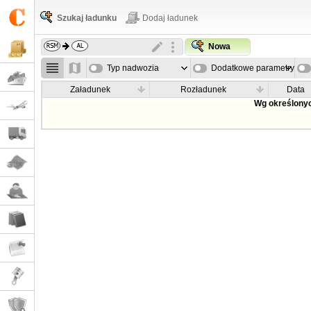
Szukaj ładunku
Dodaj ładunek
Nowa
Typ nadwozia
Dodatkowe parametry
Załadunek
Rozładunek
Data
Wg określonyc