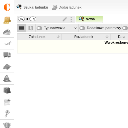
Szukaj ładunku
Dodaj ładunek
Nowa
Typ nadwozia
Dodatkowe parametry
Załadunek
Rozładunek
Data
Wg określonyc