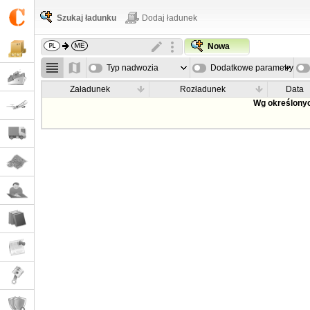
Szukaj ładunku
Dodaj ładunek
Nowa
Typ nadwozia
Dodatkowe parametry
Załadunek
Rozładunek
Data
Wg określonyc