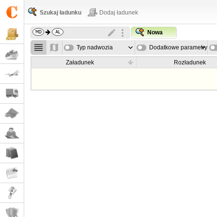
Szukaj ładunku
Dodaj ładunek
Nowa
Typ nadwozia
Dodatkowe parametry
Załadunek
Rozładunek