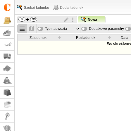
Szukaj ładunku
Dodaj ładunek
Nowa
Typ nadwozia
Dodatkowe parametry
Załadunek
Rozładunek
Data
Wg określonyc