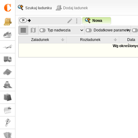
Szukaj ładunku
Dodaj ładunek
Nowa
Typ nadwozia
Dodatkowe parametry
Załadunek
Rozładunek
Data
Wg określonyc