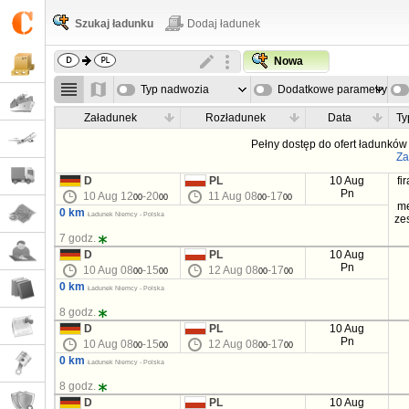
Szukaj ładunku
Dodaj ładunek
Nowa
Typ nadwozia
Dodatkowe parametry
Załadunek
Rozładunek
Data
Ty
Pełny dostęp do ofert ładunków 
Za
D
PL
10 Aug
fi
Pn
10 Aug 12
-20
11 Aug 08
-17
00
00
00
00
m
0 km
Ładunek Niemcy - Polska
ze
7 godz.
D
PL
10 Aug
Pn
10 Aug 08
-15
12 Aug 08
-17
00
00
00
00
0 km
Ładunek Niemcy - Polska
8 godz.
D
PL
10 Aug
Pn
10 Aug 08
-15
12 Aug 08
-17
00
00
00
00
0 km
Ładunek Niemcy - Polska
8 godz.
D
PL
10 Aug