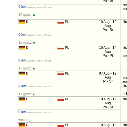
Pn - Śr
ze
0 km
Ładunek Niemcy - Polska
m
15 godz.
D
PL
10 Aug - 12
fi
Aug
Pn - Śr
0 km
Ładunek Niemcy - Polska
16 godz.
D
PL
10 Aug - 14
fi
Aug
Pn - Pt
m
0 km
Ładunek Niemcy - Polska
16 godz.
D
PL
07 Aug - 12
Aug
m
Pt - Śr
ze
fi
0 km
Ładunek Niemcy - Polska
<1
17 godz.
D
PL
10 Aug - 12
fi
Aug
Pn - Śr
0 km
Ładunek Niemcy - Polska
wczoraj
D
PL
10 Aug - 12
fi