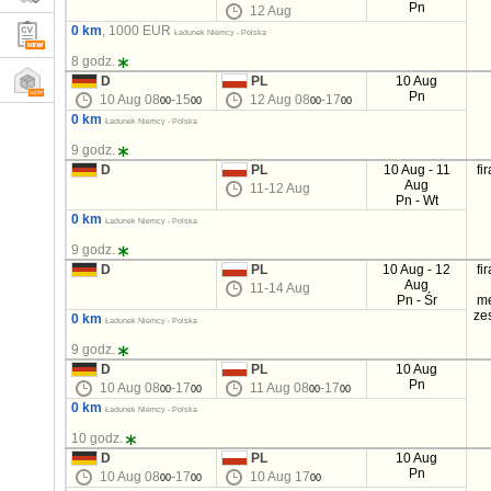
Pn
12 Aug
0 km
, 1000 EUR
Ładunek Niemcy - Polska
8 godz.
D
PL
10 Aug
Pn
10 Aug 08
-15
12 Aug 08
-17
00
00
00
00
0 km
Ładunek Niemcy - Polska
9 godz.
D
PL
10 Aug - 11
fi
Aug
11-12 Aug
Pn - Wt
0 km
Ładunek Niemcy - Polska
9 godz.
D
PL
10 Aug - 12
fi
Aug
11-14 Aug
Pn - Śr
m
ze
0 km
Ładunek Niemcy - Polska
9 godz.
D
PL
10 Aug
Pn
10 Aug 08
-17
11 Aug 08
-17
00
00
00
00
0 km
Ładunek Niemcy - Polska
10 godz.
D
PL
10 Aug
Pn
10 Aug 08
-17
10 Aug 17
00
00
00