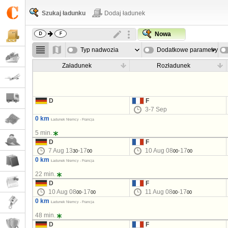
Szukaj ładunku
Dodaj ładunek
Nowa
Typ nadwozia
Dodatkowe parametry
Załadunek
Rozładunek
D
F
3-7 Sep
0 km
Ładunek Niemcy - Francja
5 min.
D
F
7 Aug 13
-17
10 Aug 08
-17
30
00
00
00
0 km
Ładunek Niemcy - Francja
22 min.
D
F
10 Aug 08
-17
11 Aug 08
-17
00
00
00
00
0 km
Ładunek Niemcy - Francja
48 min.
D
F