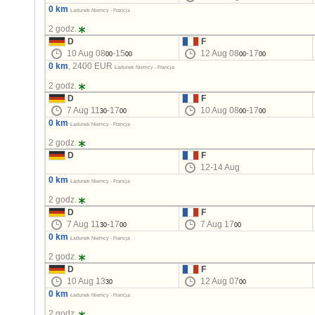
0 km
Ładunek Niemcy - Francja
2 godz.
D
F
10 Aug 08
-15
12 Aug 08
-17
00
00
00
00
0 km
, 2400 EUR
Ładunek Niemcy - Francja
2 godz.
D
F
7 Aug 11
-17
10 Aug 08
-17
30
00
00
00
0 km
Ładunek Niemcy - Francja
2 godz.
D
F
12-14 Aug
0 km
Ładunek Niemcy - Francja
2 godz.
D
F
7 Aug 11
-17
7 Aug 17
30
00
00
0 km
Ładunek Niemcy - Francja
2 godz.
D
F
10 Aug 13
12 Aug 07
30
00
0 km
Ładunek Niemcy - Francja
2 godz.