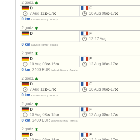
2 godz.
D
F
7 Aug 11
-17
10 Aug 08
-17
30
00
00
00
0 km
Ładunek Niemcy - Francja
2 godz.
D
F
12-17 Aug
0 km
Ładunek Niemcy - Francja
2 godz.
D
F
10 Aug 08
-15
12 Aug 08
-17
00
00
00
00
0 km
, 2400 EUR
Ładunek Niemcy - Francja
2 godz.
D
F
7 Aug 11
-17
10 Aug 08
-17
30
00
00
00
0 km
Ładunek Niemcy - Francja
2 godz.
D
F
10 Aug 08
-15
12 Aug 08
-17
00
00
00
00
0 km
, 2400 EUR
Ładunek Niemcy - Francja
2 godz.
D
F