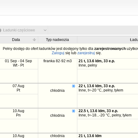
Ładunki częściowe
Data
Typ nadwozia
Ład
Pełny dostęp do ofert ładunków jest dostępny tylko dla
zarejestrowanych
użytko
Zaloguj
się lub
zarejestruj
się.
01 Sep - 04 Sep
firanka 82-92 m3
21 t, 13.6 ldm, 33 e.p.
Wt - Pt
Inne, pełny
07 Aug
22 t, 13.6 ldm, 33 e.p.
Pt
Inne, t=-20 °C, pełny, tyłem
chłodnia
10 Aug
22.5 t, 13.6 ldm, 33 e.p.
Pn
Inne, t=-18...-20 °C, pełny, tyłem
chłodnia
10 Aug
chłodnia
21 t, 13.6 ldm