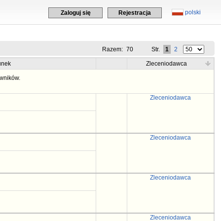
polski
Zaloguj się
Rejestracja
Razem:
70
Str.
1
2
unek
Zleceniodawca
wników.
Zleceniodawca
Zleceniodawca
Zleceniodawca
Zleceniodawca