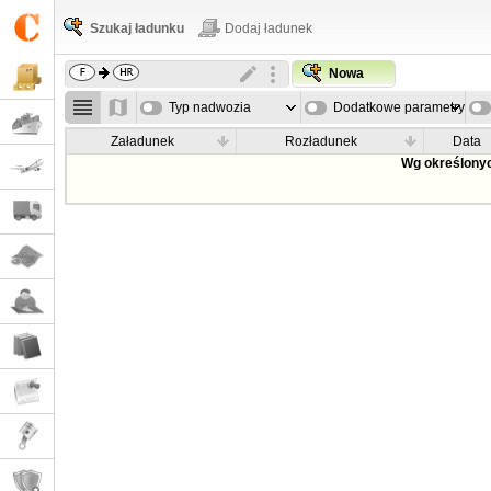
Szukaj ładunku
Dodaj ładunek
Nowa
Typ nadwozia
Dodatkowe parametry
Załadunek
Rozładunek
Data
Wg określonyc