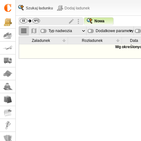
Szukaj ładunku
Dodaj ładunek
Nowa
Typ nadwozia
Dodatkowe parametry
Załadunek
Rozładunek
Data
Wg określonyc