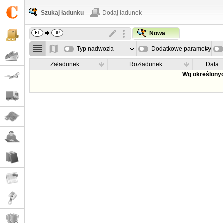
Szukaj ładunku
Dodaj ładunek
Nowa
Typ nadwozia
Dodatkowe parametry
Załadunek
Rozładunek
Data
Wg określonyc