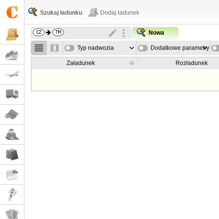
Szukaj ładunku
Dodaj ładunek
Nowa
Typ nadwozia
Dodatkowe parametry
Załadunek
Rozładunek