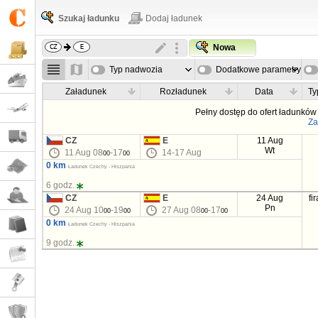
Szukaj ładunku
Dodaj ładunek
Nowa
Typ nadwozia
Dodatkowe parametry
Załadunek
Rozładunek
Data
Ty
Pełny dostęp do ofert ładunków 
Za
CZ
E
11 Aug
Wt
11 Aug 08
-17
14-17 Aug
00
00
0 km
Ładunek Czechy - Hiszpania
6 godz.
CZ
E
24 Aug
fi
Pn
24 Aug 10
-19
27 Aug 08
-17
00
00
00
00
0 km
Ładunek Czechy - Hiszpania
9 godz.