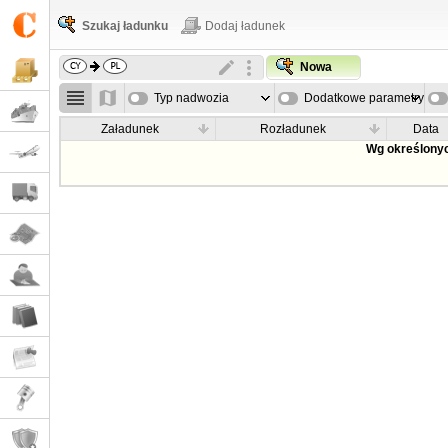
Szukaj ładunku
Dodaj ładunek
Nowa
Typ nadwozia
Dodatkowe parametry
Załadunek
Rozładunek
Data
Wg określonyc