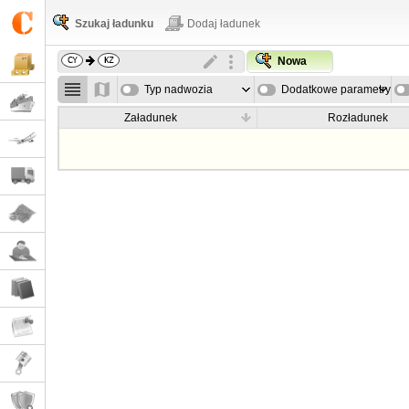
Szukaj ładunku
Dodaj ładunek
Nowa
Typ nadwozia
Dodatkowe parametry
Załadunek
Rozładunek