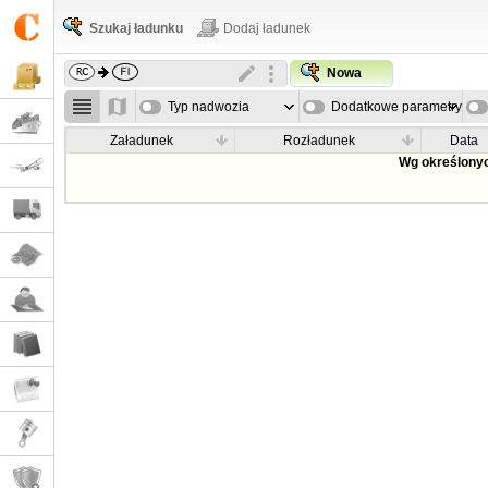
Szukaj ładunku
Dodaj ładunek
Nowa
Typ nadwozia
Dodatkowe parametry
Załadunek
Rozładunek
Data
Wg określonyc